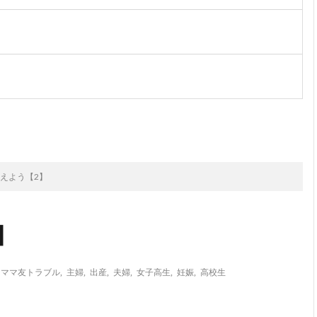
次のお話
えよう【2】
】
,
ママ友トラブル
,
主婦
,
出産
,
夫婦
,
女子高生
,
妊娠
,
高校生