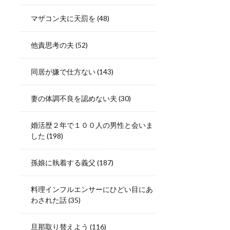
マザコン夫に天罰を
(48)
他責思考の夫
(52)
同居が嫌で仕方ない
(143)
妻の体調不良を認めない夫
(30)
婚活歴２年で１００人の男性と会いま
した
(198)
孫娘に執着する義父
(187)
料理インフルエンサーにひどい目にあ
わされた話
(35)
旦那取り替えよう
(116)