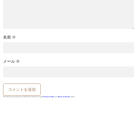
名前
※
メール
※
This site is protected by reCAPTCHA and the Google
Privacy Policy
and
Terms of Service
apply.