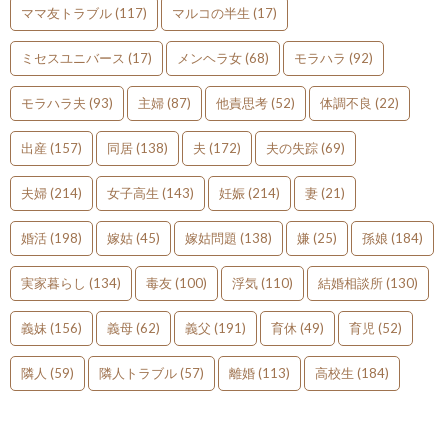
ママ友トラブル
(117)
マルコの半生
(17)
ミセスユニバース
(17)
メンヘラ女
(68)
モラハラ
(92)
モラハラ夫
(93)
主婦
(87)
他責思考
(52)
体調不良
(22)
出産
(157)
同居
(138)
夫
(172)
夫の失踪
(69)
夫婦
(214)
女子高生
(143)
妊娠
(214)
妻
(21)
婚活
(198)
嫁姑
(45)
嫁姑問題
(138)
嫌
(25)
孫娘
(184)
実家暮らし
(134)
毒友
(100)
浮気
(110)
結婚相談所
(130)
義妹
(156)
義母
(62)
義父
(191)
育休
(49)
育児
(52)
隣人
(59)
隣人トラブル
(57)
離婚
(113)
高校生
(184)