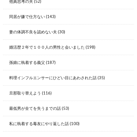
他責思考の夫
(52)
同居が嫌で仕方ない
(143)
妻の体調不良を認めない夫
(30)
婚活歴２年で１００人の男性と会いました
(198)
孫娘に執着する義父
(187)
料理インフルエンサーにひどい目にあわされた話
(35)
旦那取り替えよう
(116)
最低男が全てを失うまでの話
(53)
私に執着する毒友にやり返した話
(100)