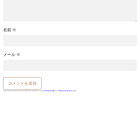
名前
※
メール
※
This site is protected by reCAPTCHA and the Google
Privacy Policy
and
Terms of Service
apply.