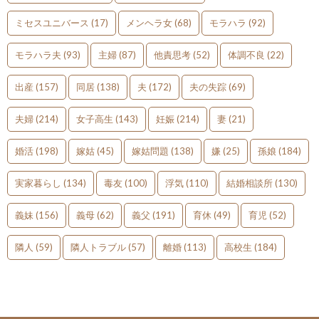
ミセスユニバース
(17)
メンヘラ女
(68)
モラハラ
(92)
モラハラ夫
(93)
主婦
(87)
他責思考
(52)
体調不良
(22)
出産
(157)
同居
(138)
夫
(172)
夫の失踪
(69)
夫婦
(214)
女子高生
(143)
妊娠
(214)
妻
(21)
婚活
(198)
嫁姑
(45)
嫁姑問題
(138)
嫌
(25)
孫娘
(184)
実家暮らし
(134)
毒友
(100)
浮気
(110)
結婚相談所
(130)
義妹
(156)
義母
(62)
義父
(191)
育休
(49)
育児
(52)
隣人
(59)
隣人トラブル
(57)
離婚
(113)
高校生
(184)