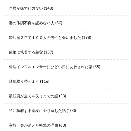
同居が嫌で仕方ない
(143)
妻の体調不良を認めない夫
(30)
婚活歴２年で１００人の男性と会いました
(198)
孫娘に執着する義父
(187)
料理インフルエンサーにひどい目にあわされた話
(35)
旦那取り替えよう
(116)
最低男が全てを失うまでの話
(53)
私に執着する毒友にやり返した話
(100)
突然、夫が消えた衝撃の理由
(68)