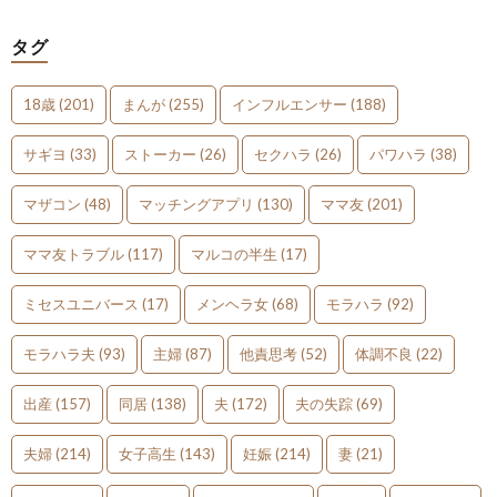
タグ
18歳
(201)
まんが
(255)
インフルエンサー
(188)
サギヨ
(33)
ストーカー
(26)
セクハラ
(26)
パワハラ
(38)
マザコン
(48)
マッチングアプリ
(130)
ママ友
(201)
ママ友トラブル
(117)
マルコの半生
(17)
ミセスユニバース
(17)
メンヘラ女
(68)
モラハラ
(92)
モラハラ夫
(93)
主婦
(87)
他責思考
(52)
体調不良
(22)
出産
(157)
同居
(138)
夫
(172)
夫の失踪
(69)
夫婦
(214)
女子高生
(143)
妊娠
(214)
妻
(21)