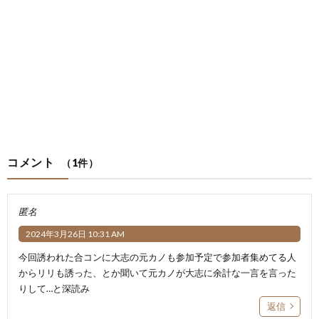
コメント
（1件）
匿名
2024年3月26日 10:31 AM
今回誘われた合コンに大志の元カノも参加予定で参加者集めてる人
からリリも誘った、とか聞いて元カノが大志に余計な一言を言った
りして…と深読み
返信