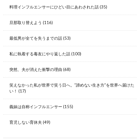
料理インフルエンサーにひどい目にあわされた話
(35)
旦那取り替えよう
(116)
最低男が全てを失うまでの話
(53)
私に執着する毒友にやり返した話
(100)
突然、夫が消えた衝撃の理由
(68)
笑えなかった私が世界で笑う日へ。”諦めない生き方”を世界へ届けた
い！
(17)
義妹は自称インフルエンサー
(155)
育児しない育休夫
(49)