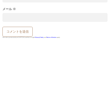
メール
※
This site is protected by reCAPTCHA and the Google
Privacy Policy
and
Terms of Service
apply.