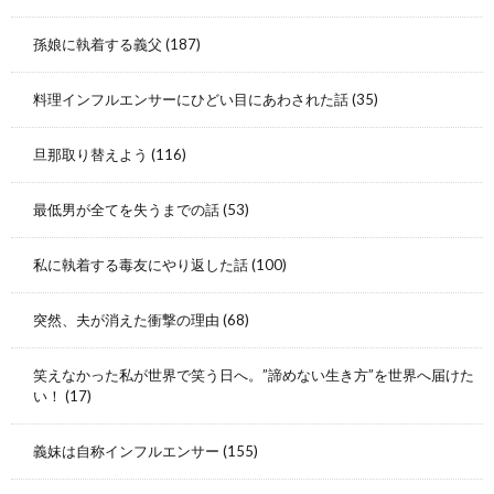
孫娘に執着する義父
(187)
料理インフルエンサーにひどい目にあわされた話
(35)
旦那取り替えよう
(116)
最低男が全てを失うまでの話
(53)
私に執着する毒友にやり返した話
(100)
突然、夫が消えた衝撃の理由
(68)
笑えなかった私が世界で笑う日へ。”諦めない生き方”を世界へ届けた
い！
(17)
義妹は自称インフルエンサー
(155)