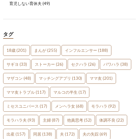
育児しない育休夫
(49)
タグ
18歳
(201)
まんが
(255)
インフルエンサー
(188)
サギヨ
(33)
ストーカー
(26)
セクハラ
(26)
パワハラ
(38)
マザコン
(48)
マッチングアプリ
(130)
ママ友
(201)
ママ友トラブル
(117)
マルコの半生
(17)
ミセスユニバース
(17)
メンヘラ女
(68)
モラハラ
(92)
モラハラ夫
(93)
主婦
(87)
他責思考
(52)
体調不良
(22)
出産
(157)
同居
(138)
夫
(172)
夫の失踪
(69)