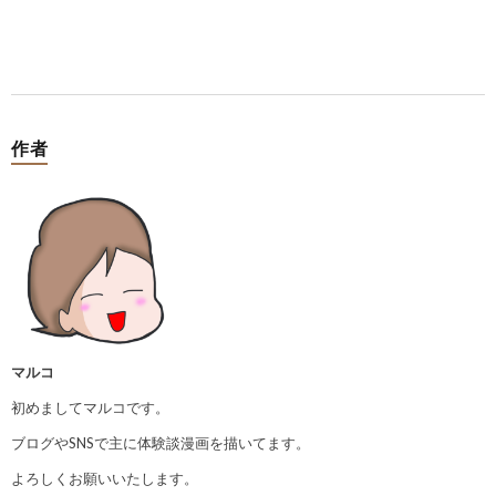
作者
マルコ
初めましてマルコです。
ブログやSNSで主に体験談漫画を描いてます。
よろしくお願いいたします。