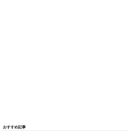
おすすめ記事