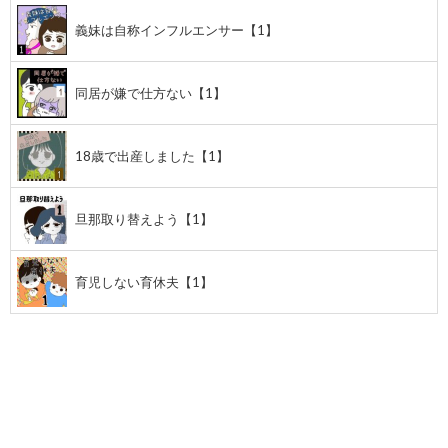
義妹は自称インフルエンサー【1】
同居が嫌で仕方ない【1】
18歳で出産しました【1】
旦那取り替えよう【1】
育児しない育休夫【1】