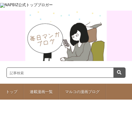
トップ
連載漫画一覧
マルコの漫画ブログ