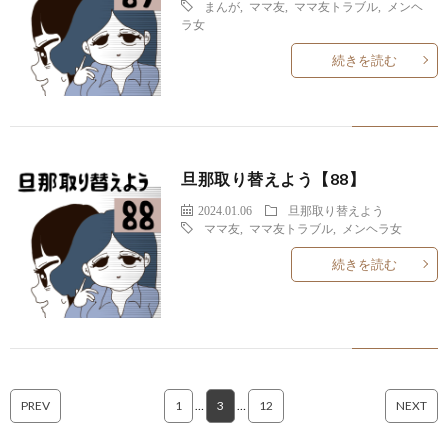
まんが
,
ママ友
,
ママ友トラブル
,
メンヘ
ラ女
続きを読む
旦那取り替えよう【88】
2024.01.06
旦那取り替えよう
ママ友
,
ママ友トラブル
,
メンヘラ女
続きを読む
PREV
1
…
3
…
12
NEXT