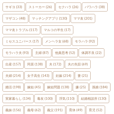
サギヨ
(33)
ストーカー
(26)
セクハラ
(26)
パワハラ
(38)
マザコン
(48)
マッチングアプリ
(130)
ママ友
(201)
ママ友トラブル
(117)
マルコの半生
(17)
ミセスユニバース
(17)
メンヘラ女
(68)
モラハラ
(92)
モラハラ夫
(93)
主婦
(87)
他責思考
(52)
体調不良
(22)
出産
(157)
同居
(138)
夫
(172)
夫の失踪
(69)
夫婦
(214)
女子高生
(143)
妊娠
(214)
妻
(21)
婚活
(198)
嫁姑
(45)
嫁姑問題
(138)
嫌
(25)
孫娘
(184)
実家暮らし
(134)
毒友
(100)
浮気
(110)
結婚相談所
(130)
義妹
(156)
義母
(62)
義父
(191)
育休
(49)
育児
(52)